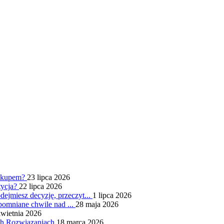
zakupem?
23 lipca 2026
tycja?
22 lipca 2026
jmiesz decyzję, przeczyt...
1 lipca 2026
pomniane chwile nad ...
28 maja 2026
kwietnia 2026
h Rozwiązaniach
18 marca 2026