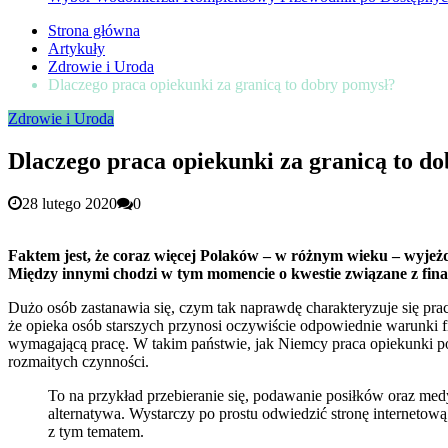
Strona główna
Artykuły
Zdrowie i Uroda
Dlaczego praca opiekunki za granicą to dobry pomysł?
Zdrowie i Uroda
Dlaczego praca opiekunki za granicą to d
28 lutego 2020
0
Faktem jest, że coraz więcej Polaków – w różnym wieku – wyjeżd
Między innymi chodzi w tym momencie o kwestie związane z fina
Dużo osób zastanawia się, czym tak naprawdę charakteryzuje się pra
że opieka osób starszych przynosi oczywiście odpowiednie warunki fi
wymagającą pracę. W takim państwie, jak Niemcy praca opiekunki 
rozmaitych czynności.
To na przykład przebieranie się, podawanie posiłków oraz med
alternatywa. Wystarczy po prostu odwiedzić stronę internetow
z tym tematem.