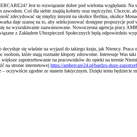
ERCARE24? Jest to rozwiązanie dobre pod wieloma względami. Na st
m zawodem. Coś dla siebie znajdą kobiety oraz mężczyźni. Chcecie, a
bność zdecydować się między innymi na okolice Berlina, okolice Mona
iwarka daje szansę na to, aby selekcjonować dostępne propozycje p
ać się na wyszukiwanie zaawansowane. Nowoczesna agencja pracy A
ki związane z Zakładem Ubezpieczeń Społecznych będą odpowiednio wyp
 decyduje się właśnie na wyjazd do takiego kraju, jak Niemcy. Praca op
sobom, które mają rozmaite kłopoty zdrowotne. Interesuje Was taki w
z większe zapotrzebowanie na pracowników do opieki na terenie Niemie
ć na stronie internetowej
https://ambercare24.pl/bardzo-duze-zapotr
e – oczywiście zgodne ze stanem faktycznym. Dzięki temu będziecie mo