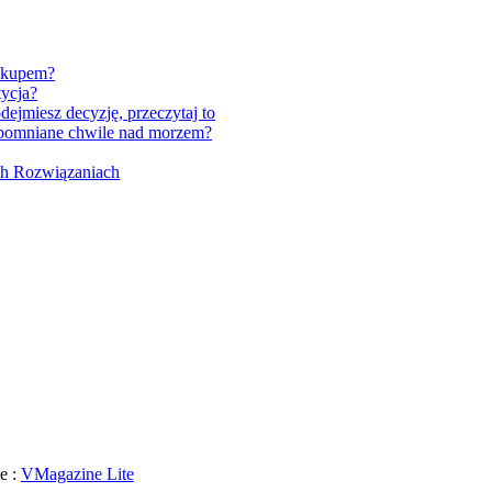
zakupem?
tycja?
miesz decyzję, przeczytaj to
zapomniane chwile nad morzem?
h Rozwiązaniach
e :
VMagazine Lite