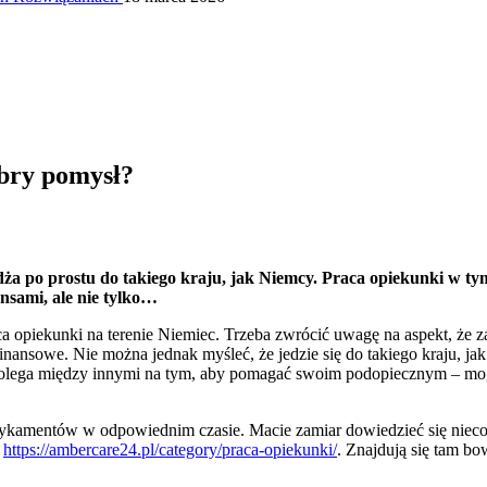
obry pomysł?
ża po prostu do takiego kraju, jak Niemcy. Praca opiekunki w ty
nsami, ale nie tylko…
ca opiekunki na terenie Niemiec. Trzeba zwrócić uwagę na aspekt, że 
nansowe. Nie można jednak myśleć, że jedzie się do takiego kraju, ja
polega między innymi na tym, aby pomagać swoim podopiecznym – mo
ykamentów w odpowiednim czasie. Macie zamiar dowiedzieć się nieco w
ą
https://ambercare24.pl/category/praca-opiekunki/
. Znajdują się tam b