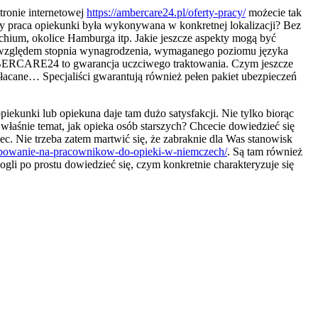
ronie internetowej
https://ambercare24.pl/oferty-pracy/
możecie tak
by praca opiekunki była wykonywana w konkretnej lokalizacji? Bez
chium, okolice Hamburga itp. Jakie jeszcze aspekty mogą być
od względem stopnia wynagrodzenia, wymaganego poziomu języka
MBERCARE24 to gwarancja uczciwego traktowania. Czym jeszcze
łacane… Specjaliści gwarantują również pełen pakiet ubezpieczeń
iekunki lub opiekuna daje tam dużo satysfakcji. Nie tylko biorąc
łaśnie temat, jak opieka osób starszych? Chcecie dowiedzieć się
c. Nie trzeba zatem martwić się, że zabraknie dla Was stanowisk
zebowanie-na-pracownikow-do-opieki-w-niemczech/
. Są tam również
gli po prostu dowiedzieć się, czym konkretnie charakteryzuje się