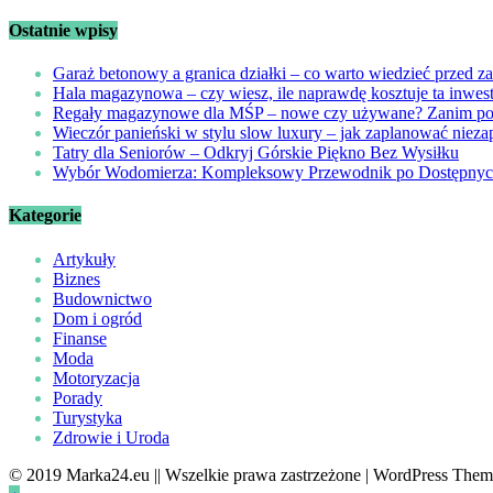
Ostatnie wpisy
Garaż betonowy a granica działki – co warto wiedzieć przed 
Hala magazynowa – czy wiesz, ile naprawdę kosztuje ta inwes
Regały magazynowe dla MŚP – nowe czy używane? Zanim podej
Wieczór panieński w stylu slow luxury – jak zaplanować nie
Tatry dla Seniorów – Odkryj Górskie Piękno Bez Wysiłku
Wybór Wodomierza: Kompleksowy Przewodnik po Dostępnyc
Kategorie
Artykuły
Biznes
Budownictwo
Dom i ogród
Finanse
Moda
Motoryzacja
Porady
Turystyka
Zdrowie i Uroda
© 2019 Marka24.eu || Wszelkie prawa zastrzeżone | WordPress Them