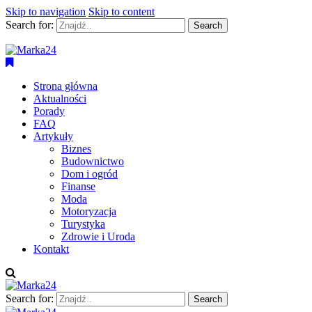
Skip to navigation
Skip to content
Search for:
Marka24
Dziennikarstwo Obywatelskie
Strona główna
Aktualności
Porady
FAQ
Artykuły
Biznes
Budownictwo
Dom i ogród
Finanse
Moda
Motoryzacja
Turystyka
Zdrowie i Uroda
Kontakt
Search for: