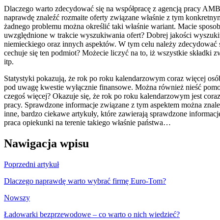
Dlaczego warto zdecydować się na współpracę z agencją pracy AMB
naprawdę znaleźć rozmaite oferty związane właśnie z tym konkretny
żadnego problemu można określić taki właśnie wariant. Macie sposo
uwzględnione w trakcie wyszukiwania ofert? Dobrej jakości wyszuk
niemieckiego oraz innych aspektów. W tym celu należy zdecydow
cechuje się ten podmiot? Możecie liczyć na to, iż wszystkie skład
itp.
Statystyki pokazują, że rok po roku kalendarzowym coraz więcej osób
pod uwagę kwestie wyłącznie finansowe. Można również nieść pomoc o
czegoś więcej? Okazuje się, że rok po roku kalendarzowym jest cora
pracy. Sprawdzone informacje związane z tym aspektem można znaleź
inne, bardzo ciekawe artykuły, które zawierają sprawdzone informacj
praca opiekunki na terenie takiego właśnie państwa…
Nawigacja wpisu
Poprzedni artykuł
Dlaczego naprawdę warto wybrać firmę Euro-Tom?
Nowszy
Ładowarki bezprzewodowe – co warto o nich wiedzieć?