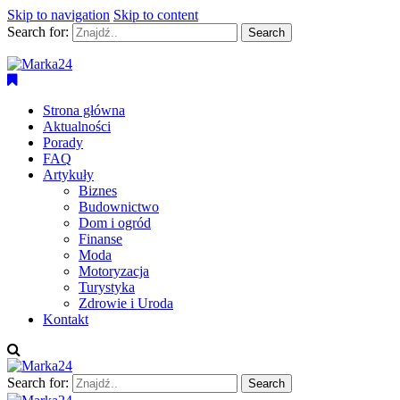
Skip to navigation
Skip to content
Search for:
Marka24
Dziennikarstwo Obywatelskie
Strona główna
Aktualności
Porady
FAQ
Artykuły
Biznes
Budownictwo
Dom i ogród
Finanse
Moda
Motoryzacja
Turystyka
Zdrowie i Uroda
Kontakt
Search for: