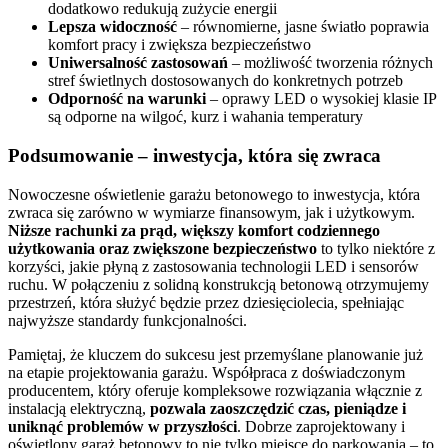
dodatkowo redukują zużycie energii
Lepsza widoczność
– równomierne, jasne światło poprawia
komfort pracy i zwiększa bezpieczeństwo
Uniwersalność zastosowań
– możliwość tworzenia różnych
stref świetlnych dostosowanych do konkretnych potrzeb
Odporność na warunki
– oprawy LED o wysokiej klasie IP
są odporne na wilgoć, kurz i wahania temperatury
Podsumowanie – inwestycja, która się zwraca
Nowoczesne oświetlenie garażu betonowego to inwestycja, która
zwraca się zarówno w wymiarze finansowym, jak i użytkowym.
Niższe rachunki za prąd, większy komfort codziennego
użytkowania oraz zwiększone bezpieczeństwo
to tylko niektóre z
korzyści, jakie płyną z zastosowania technologii LED i sensorów
ruchu. W połączeniu z solidną konstrukcją betonową otrzymujemy
przestrzeń, która służyć będzie przez dziesięciolecia, spełniając
najwyższe standardy funkcjonalności.
Pamiętaj, że kluczem do sukcesu jest przemyślane planowanie już
na etapie projektowania garażu. Współpraca z doświadczonym
producentem, który oferuje kompleksowe rozwiązania włącznie z
instalacją elektryczną,
pozwala zaoszczędzić czas, pieniądze i
uniknąć problemów w przyszłości
. Dobrze zaprojektowany i
oświetlony garaż betonowy to nie tylko miejsce do parkowania – to