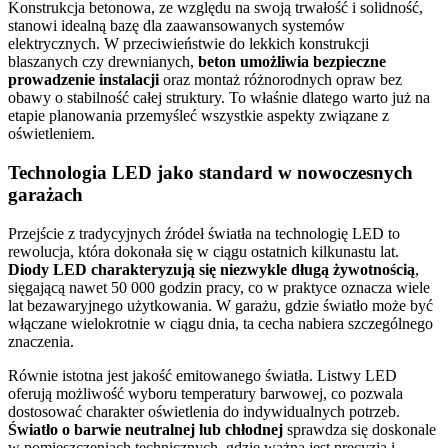
Konstrukcja betonowa, ze względu na swoją trwałość i solidność,
stanowi idealną bazę dla zaawansowanych systemów
elektrycznych. W przeciwieństwie do lekkich konstrukcji
blaszanych czy drewnianych,
beton umożliwia bezpieczne
prowadzenie instalacji
oraz montaż różnorodnych opraw bez
obawy o stabilność całej struktury. To właśnie dlatego warto już na
etapie planowania przemyśleć wszystkie aspekty związane z
oświetleniem.
Technologia LED jako standard w nowoczesnych
garażach
Przejście z tradycyjnych źródeł światła na technologię LED to
rewolucja, która dokonała się w ciągu ostatnich kilkunastu lat.
Diody LED charakteryzują się niezwykle długą żywotnością
,
sięgającą nawet 50 000 godzin pracy, co w praktyce oznacza wiele
lat bezawaryjnego użytkowania. W garażu, gdzie światło może być
włączane wielokrotnie w ciągu dnia, ta cecha nabiera szczególnego
znaczenia.
Równie istotna jest jakość emitowanego światła. Listwy LED
oferują możliwość wyboru temperatury barwowej, co pozwala
dostosować charakter oświetlenia do indywidualnych potrzeb.
Światło o barwie neutralnej lub chłodnej
sprawdza się doskonale
w pomieszczeniach technicznych, gdzie ważna jest precyzja i