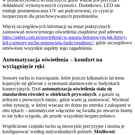
dokładność wykonywanych czynności. Dodatkowo, LED nie
emituje promieniowania UV ani podczerwieni, co czyni je
bezpiecznym dla przechowywanych przedmiotów.
Więcej szczegółowych informacji na temat praktycznych
zastosowań nowoczesnego oświetlenia znajdziesz pod adresem
https://agbet.com.pl/oswietlenie-w-garazu-betonowym-jak-listwy-
led-i-sensory-ruchu-poprawiaja-funkcjonalnosc/
, gdzie szczegółowo
omówiono wszystkie aspekty tego zagadnienia.
Automatyzacja oświetlenia – komfort na
wyciągnięcie ręki
Sensory ruchu to rozwiązanie, które jeszcze kilkanaście lat temu
kojarzyło się głównie z systemami alarmowymi w budynkach
komercyjnych. Dziś
automatyzacja oświetlenia stała się
standardem również w obiektach prywatnych
, a garaże są
jednymi z pierwszych miejsc, gdzie warto ją zastosować. Wyobraź
sobie sytuację, w której wracasz do domu po zmroku z zakupami w
obu rękach – automatyczne włączenie się światła po otwarciu bramy
to nie tylko wygoda, ale przede wszystkim bezpieczeństwo.
Współczesne czujniki ruchu są niezwykle precyzyjne i można je
konfigurować według indywidualnych potrzeb.
Możliwość