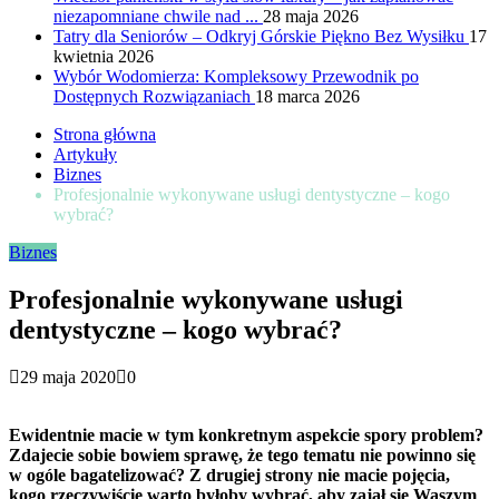
niezapomniane chwile nad ...
28 maja 2026
Tatry dla Seniorów – Odkryj Górskie Piękno Bez Wysiłku
17
kwietnia 2026
Wybór Wodomierza: Kompleksowy Przewodnik po
Dostępnych Rozwiązaniach
18 marca 2026
Strona główna
Artykuły
Biznes
Profesjonalnie wykonywane usługi dentystyczne – kogo
wybrać?
Biznes
Profesjonalnie wykonywane usługi
dentystyczne – kogo wybrać?
29 maja 2020
0
Ewidentnie macie w tym konkretnym aspekcie spory problem?
Zdajecie sobie bowiem sprawę, że tego tematu nie powinno się
w ogóle bagatelizować? Z drugiej strony nie macie pojęcia,
kogo rzeczywiście warto byłoby wybrać, aby zajął się Waszym