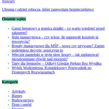
Nowszy
Ubrania i odzież robocza, które zapewniają bezpieczeństwo
Ostatnie wpisy
Garaż betonowy a granica działki – co warto wiedzieć przed
zakupem?
Hala magazynowa – czy wiesz, ile naprawdę kosztuje ta
inwestycja?
Regały magazynowe dla MŚP – nowe czy używane? Zanim
podejmiesz decyzję, przeczytaj to
Wieczór panieński w stylu slow luxury – jak zaplanować
niezapomniane chwile nad morzem?
Tatry dla Seniorów – Odkryj Górskie Piękno Bez Wysiłku
Wybór Wodomierza: Kompleksowy Przewodnik po
Dostępnych Rozwiązaniach
Kategorie
Artykuły
Biznes
Budownictwo
Dom i ogród
Finanse