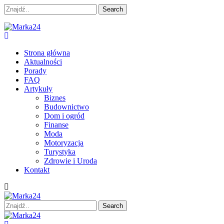
Skip
Skip
Search
to
to
for:
navigation
content
Marka24
Dziennikarstwo Obywatelskie
Strona główna
Aktualności
Porady
FAQ
Artykuły
Biznes
Budownictwo
Dom i ogród
Finanse
Moda
Motoryzacja
Turystyka
Zdrowie i Uroda
Kontakt
Search
for: