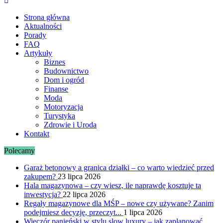
Marka24
Dziennikarstwo Obywatelskie
Strona główna
Aktualności
Porady
FAQ
Artykuły
Biznes
Budownictwo
Dom i ogród
Finanse
Moda
Motoryzacja
Turystyka
Zdrowie i Uroda
Kontakt
Polecamy
Garaż betonowy a granica działki – co warto wiedzieć przed
zakupem?
23 lipca 2026
Hala magazynowa – czy wiesz, ile naprawdę kosztuje ta
inwestycja?
22 lipca 2026
Regały magazynowe dla MŚP – nowe czy używane? Zanim
podejmiesz decyzję, przeczyt...
1 lipca 2026
Wieczór panieński w stylu slow luxury – jak zaplanować