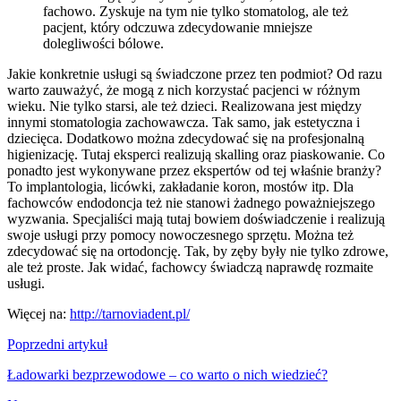
fachowo. Zyskuje na tym nie tylko stomatolog, ale też
pacjent, który odczuwa zdecydowanie mniejsze
dolegliwości bólowe.
Jakie konkretnie usługi są świadczone przez ten podmiot? Od razu
warto zauważyć, że mogą z nich korzystać pacjenci w różnym
wieku. Nie tylko starsi, ale też dzieci. Realizowana jest między
innymi stomatologia zachowawcza. Tak samo, jak estetyczna i
dziecięca. Dodatkowo można zdecydować się na profesjonalną
higienizację. Tutaj eksperci realizują skalling oraz piaskowanie. Co
ponadto jest wykonywane przez ekspertów od tej właśnie branży?
To implantologia, licówki, zakładanie koron, mostów itp. Dla
fachowców endodoncja też nie stanowi żadnego poważniejszego
wyzwania. Specjaliści mają tutaj bowiem doświadczenie i realizują
swoje usługi przy pomocy nowoczesnego sprzętu. Można też
zdecydować się na ortodoncję. Tak, by zęby były nie tylko zdrowe,
ale też proste. Jak widać, fachowcy świadczą naprawdę rozmaite
usługi.
Więcej na:
http://tarnoviadent.pl/
Nawigacja
Poprzedni artykuł
wpisu
Ładowarki bezprzewodowe – co warto o nich wiedzieć?