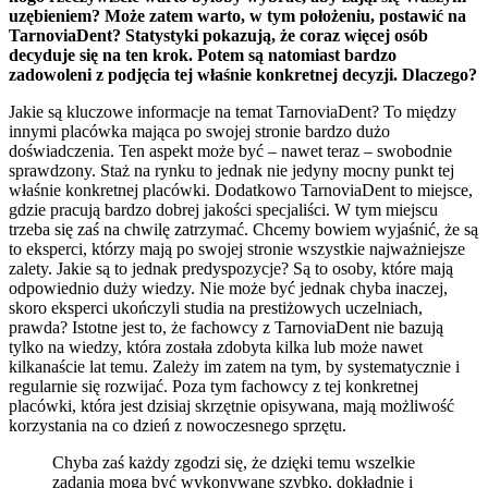
uzębieniem? Może zatem warto, w tym położeniu, postawić na
TarnoviaDent? Statystyki pokazują, że coraz więcej osób
decyduje się na ten krok. Potem są natomiast bardzo
zadowoleni z podjęcia tej właśnie konkretnej decyzji. Dlaczego?
Jakie są kluczowe informacje na temat TarnoviaDent? To między
innymi placówka mająca po swojej stronie bardzo dużo
doświadczenia. Ten aspekt może być – nawet teraz – swobodnie
sprawdzony. Staż na rynku to jednak nie jedyny mocny punkt tej
właśnie konkretnej placówki. Dodatkowo TarnoviaDent to miejsce,
gdzie pracują bardzo dobrej jakości specjaliści. W tym miejscu
trzeba się zaś na chwilę zatrzymać. Chcemy bowiem wyjaśnić, że są
to eksperci, którzy mają po swojej stronie wszystkie najważniejsze
zalety. Jakie są to jednak predyspozycje? Są to osoby, które mają
odpowiednio duży wiedzy. Nie może być jednak chyba inaczej,
skoro eksperci ukończyli studia na prestiżowych uczelniach,
prawda? Istotne jest to, że fachowcy z TarnoviaDent nie bazują
tylko na wiedzy, która została zdobyta kilka lub może nawet
kilkanaście lat temu. Zależy im zatem na tym, by systematycznie i
regularnie się rozwijać. Poza tym fachowcy z tej konkretnej
placówki, która jest dzisiaj skrzętnie opisywana, mają możliwość
korzystania na co dzień z nowoczesnego sprzętu.
Chyba zaś każdy zgodzi się, że dzięki temu wszelkie
zadania mogą być wykonywane szybko, dokładnie i