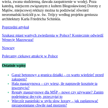
wieża, zwana studzienną, dawała zaopatrzenie w wodę). Poza
katedrą, miejscem związanym z kultem Błogosławionej Doroty z
Mątów, miejscowej rekluzy można tu podziwiać również
neoromański kościół p.w. św. Trójcy według projektu geniusza
architektury Karla Friedricha Schinkla.
Nawigacja
Poprzedni artykuł
wpisu
Szukasz miast wartych zwiedzenia w Polsce? Koniecznie odwiedź
Wenecję Mazowsza!
Nowszy
Polecamy ciekawe atrakcje w Polsce
Ostatnie wpisy
Garaż betonowy a granica działki – co warto wiedzieć przed
zakupem?
Hala magazynowa – czy wiesz, ile naprawdę kosztuje ta
inwestycja?
Regały magazynowe dla MŚP – nowe czy używane? Zanim
podejmiesz decyzję, przeczytaj to
Wieczór panieński w stylu slow luxury – jak zaplanować
niezapomniane chwile nad morzem?