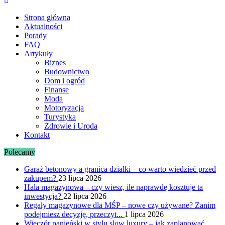
Marka24
Dziennikarstwo Obywatelskie
Strona główna
Aktualności
Porady
FAQ
Artykuły
Biznes
Budownictwo
Dom i ogród
Finanse
Moda
Motoryzacja
Turystyka
Zdrowie i Uroda
Kontakt
Polecamy
Garaż betonowy a granica działki – co warto wiedzieć przed
zakupem?
23 lipca 2026
Hala magazynowa – czy wiesz, ile naprawdę kosztuje ta
inwestycja?
22 lipca 2026
Regały magazynowe dla MŚP – nowe czy używane? Zanim
podejmiesz decyzję, przeczyt...
1 lipca 2026
Wieczór panieński w stylu slow luxury – jak zaplanować