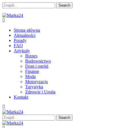
Skip
Skip
Search
to
to
for:
navigation
content
Marka24
Dziennikarstwo Obywatelskie
Strona główna
Aktualności
Porady
FAQ
Artykuły
Biznes
Budownictwo
Dom i ogród
Finanse
Moda
Motoryzacja
Turystyka
Zdrowie i Uroda
Kontakt
Search
for: