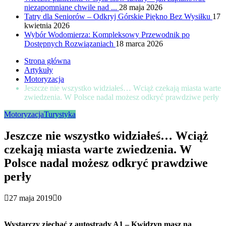
niezapomniane chwile nad ...
28 maja 2026
Tatry dla Seniorów – Odkryj Górskie Piękno Bez Wysiłku
17
kwietnia 2026
Wybór Wodomierza: Kompleksowy Przewodnik po
Dostępnych Rozwiązaniach
18 marca 2026
Strona główna
Artykuły
Motoryzacja
Jeszcze nie wszystko widziałeś… Wciąż czekają miasta warte
zwiedzenia. W Polsce nadal możesz odkryć prawdziwe perły
Motoryzacja
Turystyka
Jeszcze nie wszystko widziałeś… Wciąż
czekają miasta warte zwiedzenia. W
Polsce nadal możesz odkryć prawdziwe
perły
27 maja 2019
0
Wystarczy zjechać z autostrady A1 – Kwidzyn masz na