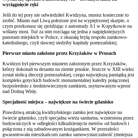
wyciągnięcie ręki
Jeśli do tej pory nie odwiedziłeś Kwidzyna, musisz koniecznie to
zrobić. Miasto nad Liwą położone jest na wypiętrzonej skarpie, o
czym przekonasz się zjeżdżając z autostrady A1 w Kopytkowie na
wiślany most. Tuż za nim rozciąga się jedna z najpiękniejszych
panoram miejskich w Polsce, z okazałą bryłą zespołu zamkowo-
katedralnego, czyli dawnej siedziby kapituły pomezańskiej.
Pierwsze miasto założone przez Krzyżaków w Prusach
Kwidzyn był pierwszym miastem założonym przez Krzyżaków,
którzy dokonali tu desantu na ziemie pruskie. Jeszcze w XIII wieku
został stolicą diecezji pomezańskiej, czego największą pamiątką jest
kompleks gotyckich budowli: monumentalnej katedry połączonej
bezpośrednio z średniowiecznym zamkiem, usytuowanym wprost
nad Doliną Wisły.
Specjalność miejsca – największe na świecie gdanisko
Prawdziwą atrakcją kwidzyńskiego zamku jest największe na
świecie gdanisko, czyli specjalna wieża sanitarna, wzniesiona przez
budowniczych w odległości kilkudziesięciu metrów od budowli i
połączona z nią zabudowanym krużgankiem. W przeszłości
gwarantowała mieszkańcom zamku samowystarczalność (mniejsza